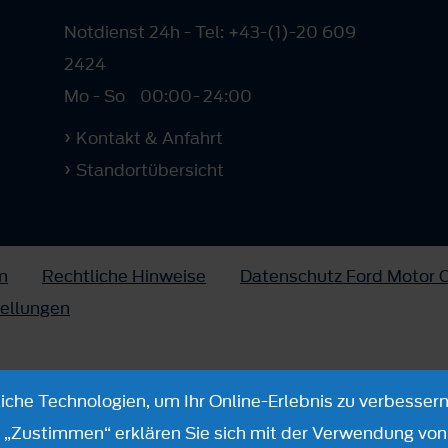
Notdienst 24h - Tel: +43-(1)-20 609
2424
Mo - So
00:00
-
24:00
Kontakt & Anfahrt
Standortübersicht
m
Rechtliche Hinweise
Datenschutz Ford Motor
tellungen
che Technologien, um Ihr Online-Erlebnis zu verbessern
n „Zustimmen“ erklären Sie sich mit der Verwendung von 