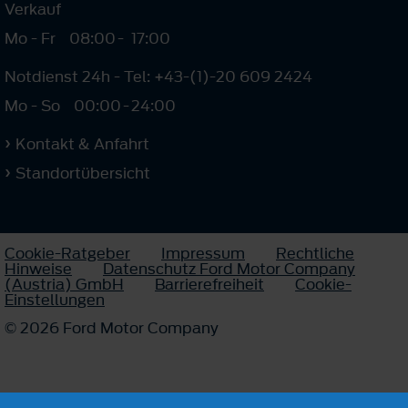
Verkauf
Mo - Fr
08:00
-
17:00
Notdienst 24h - Tel: +43-(1)-20 609 2424
Mo - So
00:00
-
24:00
Kontakt & Anfahrt
Standortübersicht
Cookie-Ratgeber
Impressum
Rechtliche
Hinweise
Datenschutz Ford Motor Company
(Austria) GmbH
Barrierefreiheit
Cookie-
Einstellungen
© 2026 Ford Motor Company