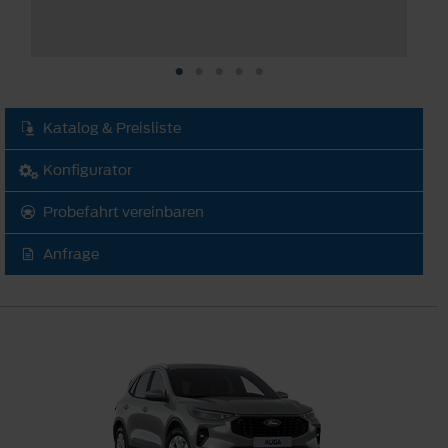
Katalog & Preisliste
Konfigurator
Probefahrt vereinbaren
Anfrage