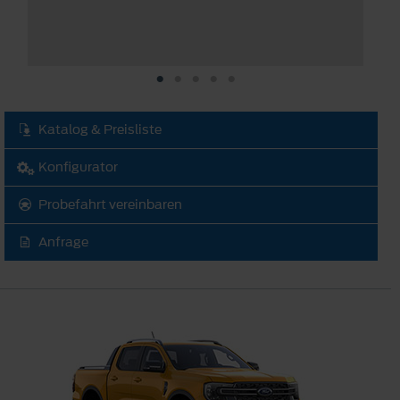
Katalog & Preisliste
Konfigurator
Probefahrt vereinbaren
Anfrage