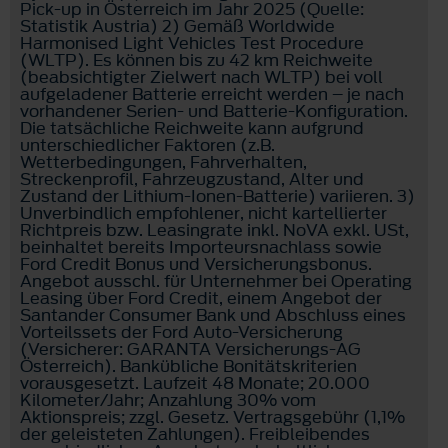
Pick-up in Österreich im Jahr 2025 (Quelle:
Statistik Austria) 2) Gemäß Worldwide
Harmonised Light Vehicles Test Procedure
(WLTP). Es können bis zu 42 km Reichweite
(beabsichtigter Zielwert nach WLTP) bei voll
aufgeladener Batterie erreicht werden – je nach
vorhandener Serien- und Batterie-Konfiguration.
Die tatsächliche Reichweite kann aufgrund
unterschiedlicher Faktoren (z.B.
Wetterbedingungen, Fahrverhalten,
Streckenprofil, Fahrzeugzustand, Alter und
Zustand der Lithium-Ionen-Batterie) variieren. 3)
Unverbindlich empfohlener, nicht kartellierter
Richtpreis bzw. Leasingrate inkl. NoVA exkl. USt,
beinhaltet bereits Importeursnachlass sowie
Ford Credit Bonus und Versicherungsbonus.
Angebot ausschl. für Unternehmer bei Operating
Leasing über Ford Credit, einem Angebot der
Santander Consumer Bank und Abschluss eines
Vorteilssets der Ford Auto-Versicherung
(Versicherer: GARANTA Versicherungs-AG
Österreich). Bankübliche Bonitätskriterien
vorausgesetzt. Laufzeit 48 Monate; 20.000
Kilometer/Jahr; Anzahlung 30% vom
Aktionspreis; zzgl. Gesetz. Vertragsgebühr (1,1%
der geleisteten Zahlungen). Freibleibendes