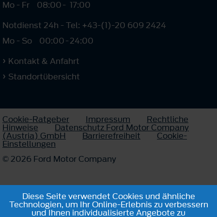
Mo - Fr
08:00
-
17:00
Notdienst 24h - Tel: +43-(1)-20 609 2424
Mo - So
00:00
-
24:00
Kontakt & Anfahrt
Standortübersicht
Cookie-Ratgeber
Impressum
Rechtliche
Hinweise
Datenschutz Ford Motor Company
(Austria) GmbH
Barrierefreiheit
Cookie-
Einstellungen
© 2026 Ford Motor Company
Diese Seite verwendet Cookies und ähnliche
Technologien, um Ihr Online-Erlebnis zu verbessern
und Ihnen individualisierte Angebote zu